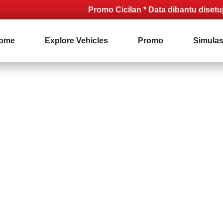
Promo Cicilan * Data dibantu disetujui* S
ome
Explore Vehicles
Promo
Simulas