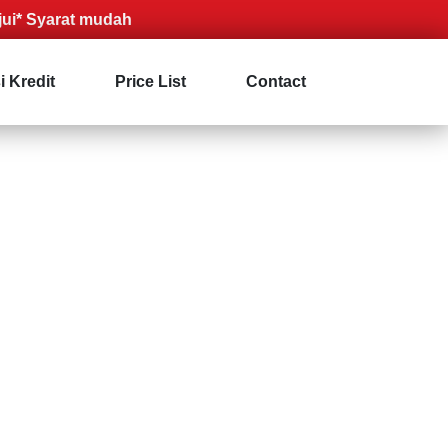
yarat mudah
i Kredit
Price List
Contact