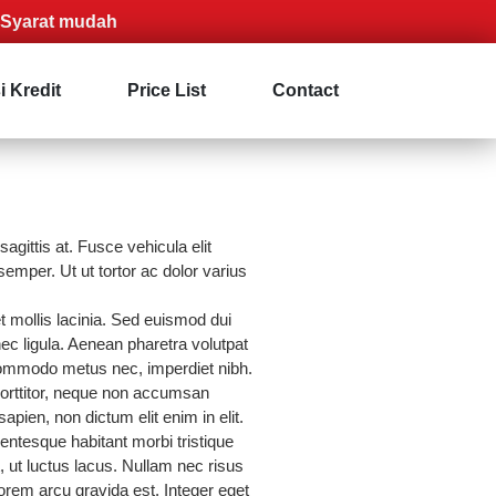
 mudah
i Kredit
Price List
Contact
gittis at. Fusce vehicula elit
emper. Ut ut tortor ac dolor varius
 mollis lacinia. Sed euismod dui
ec ligula. Aenean pharetra volutpat
commodo metus nec, imperdiet nibh.
porttitor, neque non accumsan
apien, non dictum elit enim in elit.
llentesque habitant morbi tristique
 ut luctus lacus. Nullam nec risus
 lorem arcu gravida est. Integer eget