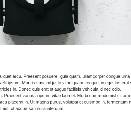
aliquet arcu. Praesent posuere ligula quam, ullamcorper congue urna sa
elit ipsum. Mauris suscipit justo vitae quam congue, in egestas erat s
tricies in. Donec quis erat et augue facilisis vehicula id nec odio.
 Praesent varius a ipsum vitae laoreet. Morbi commodo nisl sit amet
 arcu placerat in. Ut magna purus, volutpat et euismod in, fermentum n
 est, ut accumsan nulla interdum.