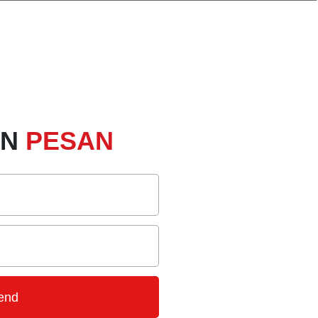
AN
PESAN
end