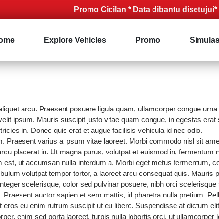
Promo Cicilan * Data dibantu disetujui* Syarat
ome
Explore Vehicles
Promo
Simulas
aliquet arcu. Praesent posuere ligula quam, ullamcorper congue urna sa
elit ipsum. Mauris suscipit justo vitae quam congue, in egestas erat s
tricies in. Donec quis erat et augue facilisis vehicula id nec odio.
 Praesent varius a ipsum vitae laoreet. Morbi commodo nisl sit amet
 arcu placerat in. Ut magna purus, volutpat et euismod in, fermentum n
m est, ut accumsan nulla interdum a. Morbi eget metus fermentum, 
ibulum volutpat tempor tortor, a laoreet arcu consequat quis. Mauris 
 Integer scelerisque, dolor sed pulvinar posuere, nibh orci scelerisque s
ces. Praesent auctor sapien et sem mattis, id pharetra nulla pretium. Pe
ros eu enim rutrum suscipit ut eu libero. Suspendisse at dictum elit,
orper, enim sed porta laoreet, turpis nulla lobortis orci, ut ullamcorper