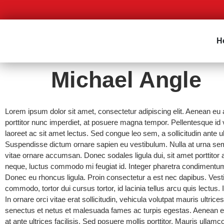
H
Michael Angle
Lorem ipsum dolor sit amet, consectetur adipiscing elit. Aenean eu 
porttitor nunc imperdiet, at posuere magna tempor. Pellentesque id v
laoreet ac sit amet lectus. Sed congue leo sem, a sollicitudin ante ul
Suspendisse dictum ornare sapien eu vestibulum. Nulla at urna sem.
vitae ornare accumsan. Donec sodales ligula dui, sit amet porttitor
neque, luctus commodo mi feugiat id. Integer pharetra condimentu
Donec eu rhoncus ligula. Proin consectetur a est nec dapibus. Vest
commodo, tortor dui cursus tortor, id lacinia tellus arcu quis lectus.
In ornare orci vitae erat sollicitudin, vehicula volutpat mauris ultri
senectus et netus et malesuada fames ac turpis egestas. Aenean et e
at ante ultrices facilisis. Sed posuere mollis porttitor. Mauris ullamc