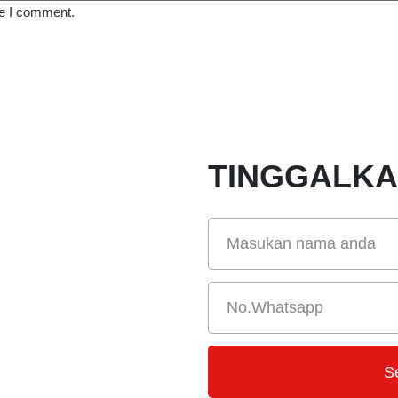
me I comment.
TINGGALK
S